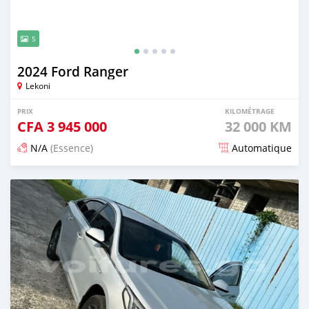
5
2024 Ford Ranger
Lekoni
PRIX
KILOMÉTRAGE
CFA
3 945 000
32 000 KM
N/A
(Essence)
Automatique
Publié il y a 3 mois