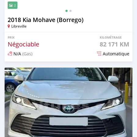
2
2018 Kia Mohave (Borrego)
Libreville
PRIX
KILOMÉTRAGE
Négociable
82 171 KM
N/A
(Gas)
Automatique
Publié il y a 21 jours