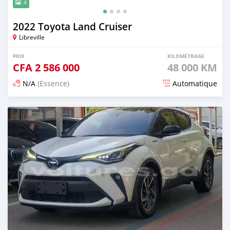
4
2022 Toyota Land Cruiser
Libreville
PRIX
KILOMÉTRAGE
CFA
2 586 000
48 000 KM
N/A
(Essence)
Automatique
Publié il y a 16 jours