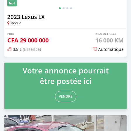
4
2023 Lexus LX
Booue
PRIX
KILOMÉTRAGE
CFA
29 000 000
16 000 KM
3,5 L
(Essence)
Automatique
Publié il y a environ 2 mois
Votre annonce pourrait
être postée ici
VENDRE