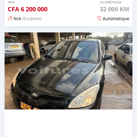
PRIX
KILOMÉTRAGE
CFA
6 200 000
32 000 KM
N/A
(Essence)
Automatique
Publié il y a 3 mois