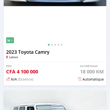
5
2023 Toyota Camry
Lekoni
PRIX
KILOMÉTRAGE
CFA
4 100 000
18 000 KM
N/A
(Essence)
Automatique
Publié il y a environ un mois