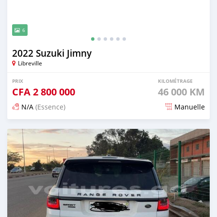
6
2022 Suzuki Jimny
Libreville
PRIX
KILOMÉTRAGE
CFA
2 800 000
46 000 KM
N/A
(Essence)
Manuelle
Publié il y a 3 mois