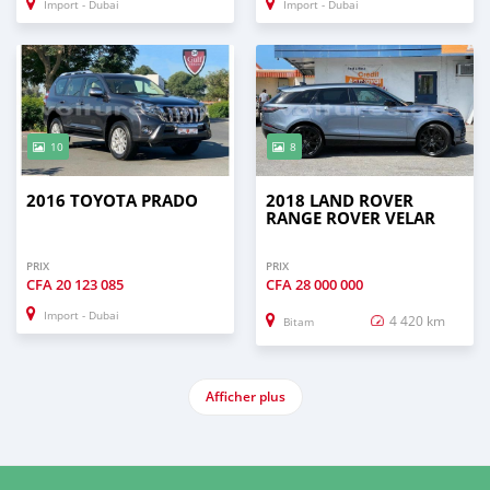
Import - Dubai
Import - Dubai
10
8
2016 TOYOTA PRADO
2018 LAND ROVER
RANGE ROVER VELAR
PRIX
PRIX
CFA
20 123 085
CFA
28 000 000
Import - Dubai
4 420 km
Bitam
Afficher plus