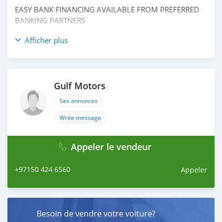
EASY BANK FINANCING AVAILABLE FROM PREFERRED
BANKING PARTNERS
_____________________________________
Afficher plus
CASH PURCHASE
---------------------------
DOCUMENTS REQUIRED
* EMIRATES ID
Gulf Motors
* DRIVING LICENSE
Ses annonces
BANK FINANCE
Write message
------------------------
Employed:
* Salary Certificate
Appeler le vendeur
* 3 month bank statement with original stamp
* Passport & Visa copies
+97150 424 6560
Appeler
* Emirates ID copy
—
Self Employed:
Besoin de vendre votre voiture?