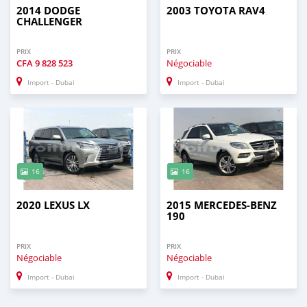
2014 DODGE
2003 TOYOTA RAV4
CHALLENGER
PRIX
PRIX
CFA
9 828 523
Négociable
Import - Dubai
Import - Dubai
16
16
2020 LEXUS LX
2015 MERCEDES-BENZ
190
PRIX
PRIX
Négociable
Négociable
Import - Dubai
Import - Dubai