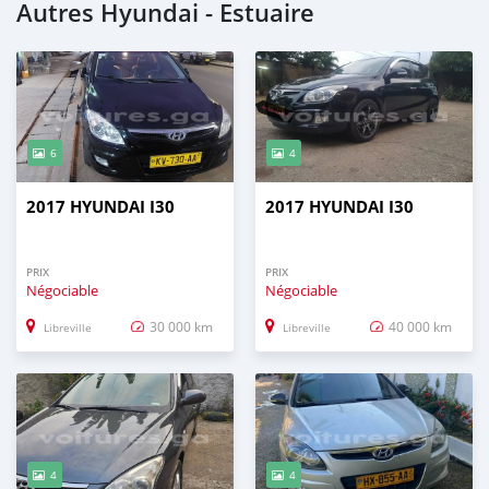
Autres Hyundai - Estuaire
6
4
2017 HYUNDAI I30
2017 HYUNDAI I30
PRIX
PRIX
Négociable
Négociable
30 000 km
40 000 km
Libreville
Libreville
4
4