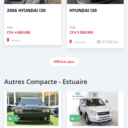
2006 HYUNDAI I30
HYUNDAI I30
PRIX
PRIX
CFA
4 600 000
CFA
5 000 000
Bitam
47 000 km
Libreville
Afficher plus
Autres Compacte - Estuaire
15
15