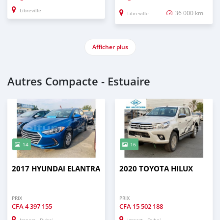
Libreville
36 000 km
Libreville
Afficher plus
Autres Compacte - Estuaire
14
16
2017 HYUNDAI ELANTRA
2020 TOYOTA HILUX
PRIX
PRIX
CFA
4 397 155
CFA
15 502 188