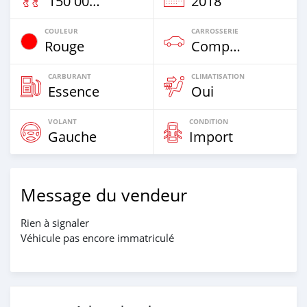
150 000 Km
2018
COULEUR
CARROSSERIE
Rouge
Compacte
CARBURANT
CLIMATISATION
Essence
Oui
VOLANT
CONDITION
Gauche
Import
Message du vendeur
Rien à signaler
Véhicule pas encore immatriculé