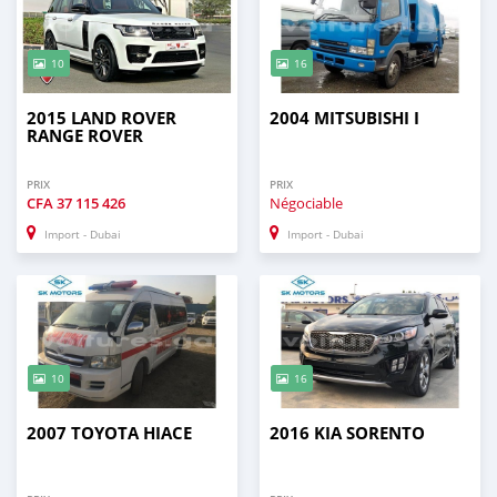
10
16
2015 LAND ROVER
2004 MITSUBISHI I
RANGE ROVER
PRIX
PRIX
CFA
37 115 426
Négociable
Import - Dubai
Import - Dubai
10
16
2007 TOYOTA HIACE
2016 KIA SORENTO