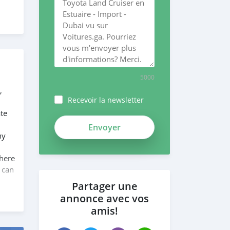
5000
,
Recevoir la newsletter
te
ny
 here
 can
Partager une
annonce avec vos
amis!