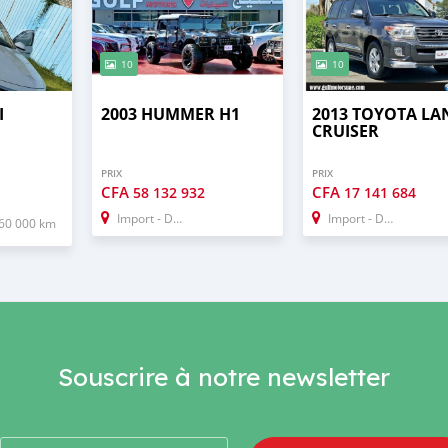
10
10
I
2003 HUMMER H1
2013 TOYOTA LA
CRUISER
PRIX
PRIX
CFA
CFA
58 132 932
17 141 684
Import - Dubai
Import - Dubai
60 000 km
Souscrire à notre newsletter