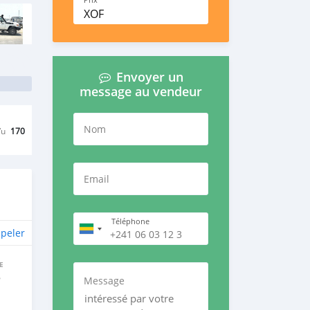
Prix
XOF
Envoyer un
message au vendeur
Nom
Vu
170
Email
Téléphone
peler
E
e
Message