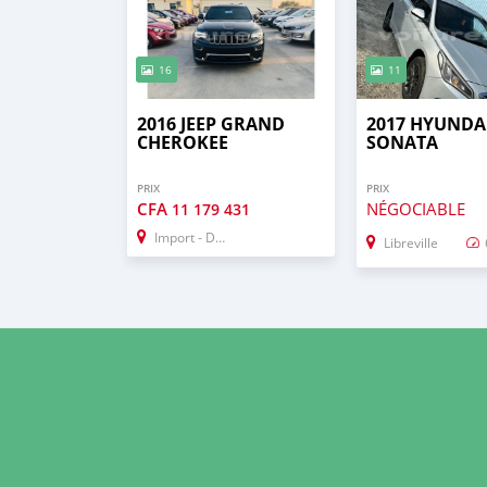
16
11
2016 JEEP GRAND
2017 HYUNDA
CHEROKEE
SONATA
PRIX
PRIX
CFA
NÉGOCIABLE
11 179 431
Import - Dubai
Libreville