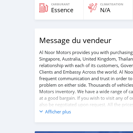
CARBURANT
CLIMATISATION
Essence
N/A
Message du vendeur
Al Noor Motors provides you with purchasing 
Singapore, Australia, United Kingdom, Thaila
relationship with each of its customers, Gov
Clients and Embassy Across the world. Al Noo
frequent communication and trust in order to f
problem on either side. Thousands of vehicles
Motors inventory. We have a wide range of car
at a good bargain. If you wish to visit any of
also be negotiated upon request. All the price
Afficher plus
SHIPMENT
W