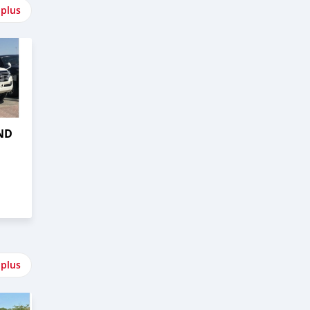
 plus
ND
 plus