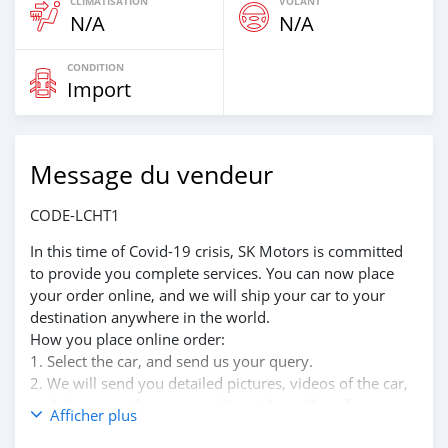
CLIMATISATION
VOLANT
N/A
N/A
CONDITION
Import
Message du vendeur
CODE-LCHT1
In this time of Covid-19 crisis, SK Motors is committed
to provide you complete services. You can now place
your order online, and we will ship your car to your
destination anywhere in the world.
How you place online order:
1. Select the car, and send us your query.
2. We will send you detailed pictures, videos of the car,
and show you the car on online video call conference.
Afficher plus
3. Once we agree on a certain price, we will send you a