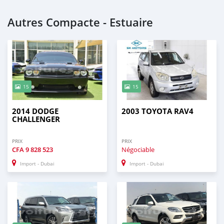
Autres Compacte - Estuaire
15
15
2014 DODGE
2003 TOYOTA RAV4
CHALLENGER
PRIX
PRIX
CFA
9 828 523
Négociable
Import - Dubai
Import - Dubai