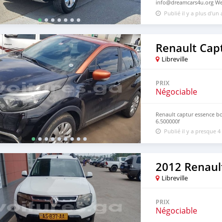
info@dreamcars4u.org Web
2710.
Publié il y a plus d'un
Renault Cap
Libreville
PRIX
Négociable
Renault captur essence b
6.500000f
Publié il y a presque 4
2012 Renaul
Libreville
PRIX
Négociable