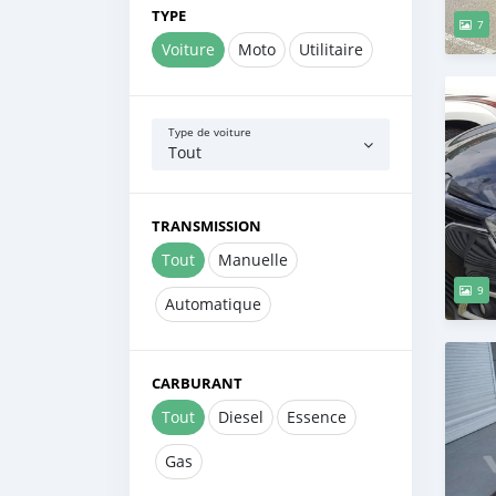
TYPE
7
Voiture
Moto
Utilitaire
Type de voiture
Tout
TRANSMISSION
Tout
Manuelle
9
Automatique
CARBURANT
Tout
Diesel
Essence
Gas