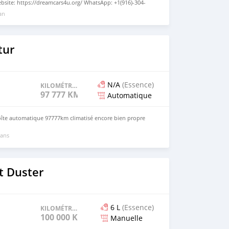
site: https://dreamcars4u.org/ WhatsApp: +1(916)-304-
 an
tur
N/A
(Essence)
KILOMÉTRAGE
97 777 KM
Automatique
oîte automatique 97777km climatisé encore bien propre
 ans
t Duster
6 L
(Essence)
KILOMÉTRAGE
100 000 KM
Manuelle