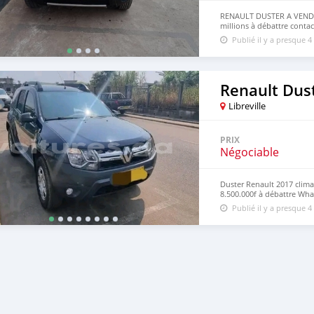
RENAULT DUSTER A VENDRE
millions à débattre contac
Publié il y a presque 4
Renault Dus
Libreville
PRIX
Négociable
Duster Renault 2017 clima
8.500.000f à débattre Wh
Publié il y a presque 4