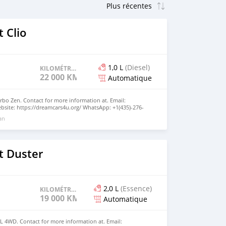
 Clio
1,0 L
(Diesel)
KILOMÉTRAGE
22 000 KM
Automatique
urbo Zen. Contact for more information at. Email:
site: https://dreamcars4u.org/ WhatsApp: +1(435)-276-
 an
t Duster
2,0 L
(Essence)
KILOMÉTRAGE
19 000 KM
Automatique
0L 4WD. Contact for more information at. Email: