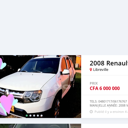
2008 Renaul
Libreville
PRIX
CFA
6 000 000
TELS: 04801717/06176767
MANUELLE ANNÉE: 2008 
BON ÉTAT MÉCANIQUE I
Publié il y a environ 4