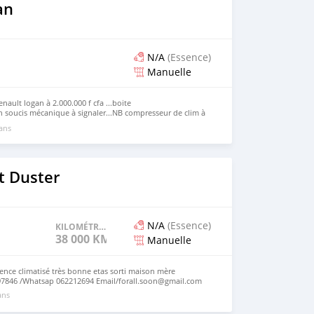
an
N/A
(Essence)
Manuelle
nault logan à 2.000.000 f cfa ...boite
n soucis mécanique à signaler...NB compresseur de clim à
r notre profil xavier deal ou notre page vendeur xavier ou
 ans
 077981000 appel telegram
t Duster
N/A
(Essence)
KILOMÉTRAGE
38 000 KM
Manuelle
ence climatisé très bonne etas sorti maison mère
897846 /Whatsap 062212694 Email/forall.soon@gmail.com
ans