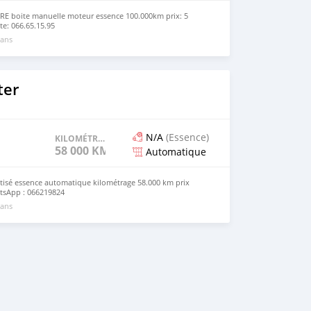
 boite manuelle moteur essence 100.000km prix: 5
te: 066.65.15.95
 ans
ter
N/A
(Essence)
KILOMÉTRAGE
58 000 KM
Automatique
tisé essence automatique kilométrage 58.000 km prix
atsApp : 066219824
 ans