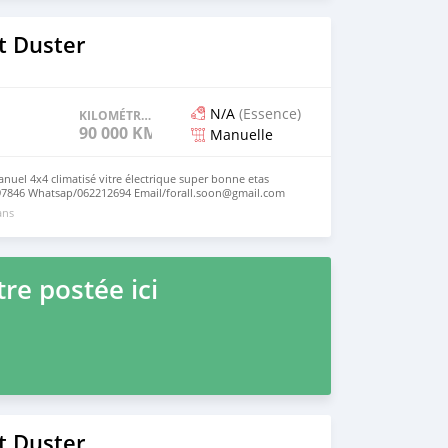
t Duster
N/A
(Essence)
KILOMÉTRAGE
90 000 KM
Manuelle
nuel 4x4 climatisé vitre électrique super bonne etas
897846 Whatsap/062212694 Email/forall.soon@gmail.com
ans
re postée ici
t Duster