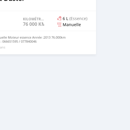
6 L
(Essence)
KILOMÉTRAGE
76 000 KM
Manuelle
uelle Moteur essence Année :2013 76.000km
t : 066651595 / 077840046
 ans