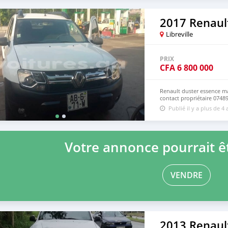
2017 Renaul
Libreville
PRIX
CFA
6 800 000
Renault duster essence ma
contact propriétaire 074
Publié il y a plus de 4 
Votre annonce pourrait êt
VENDRE
2013 Renaul