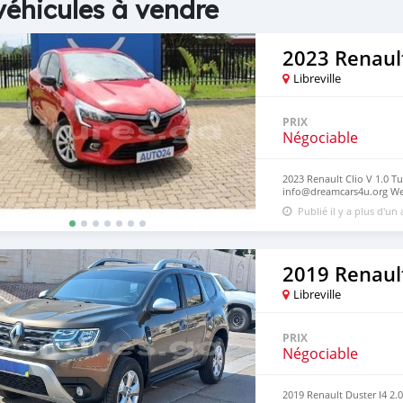
véhicules à vendre
2023 Renault
Libreville
PRIX
Négociable
2023 Renault Clio V 1.0 T
info@dreamcars4u.org Web
7292.
Publié il y a plus d'un
2019 Renaul
Libreville
PRIX
Négociable
2019 Renault Duster I4 2.