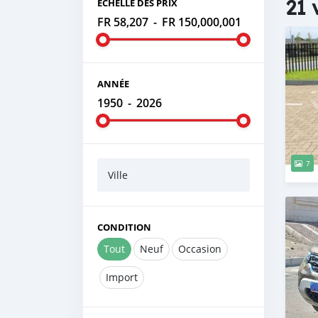
21 
ÉCHELLE DES PRIX
FR 58,207
-
FR 150,000,001
ANNÉE
1950
-
2026
7
Ville
CONDITION
Tout
Neuf
Occasion
Import