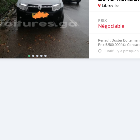
Libreville
PRIX
Négociable
Renault Duster Boite man
Prix:5.500.000fcfa Contac
Publié il y a presque 5