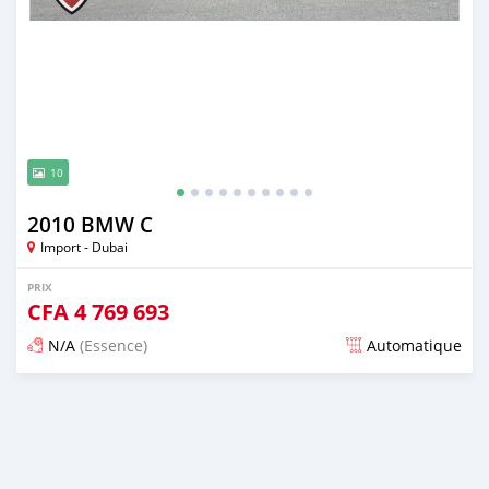
10
2010 BMW C
Import - Dubai
PRIX
CFA
4 769 693
N/A
(Essence)
Automatique
Publié il y a presque 6 ans