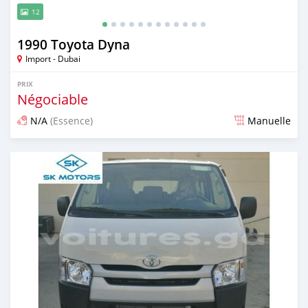
12
1990 Toyota Dyna
Import - Dubai
PRIX
Négociable
N/A
(Essence)
Manuelle
Publié il y a presque 6 ans