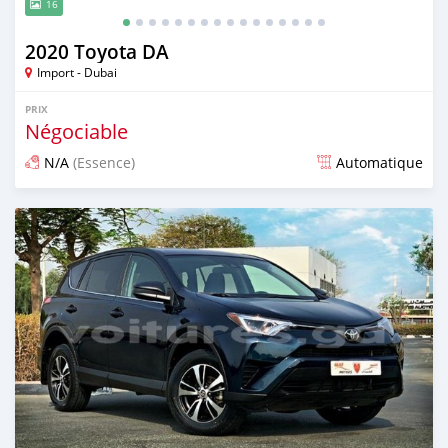
16
2020 Toyota DA
Import - Dubai
PRIX
Négociable
N/A
(Essence)
Automatique
Publié il y a presque 6 ans