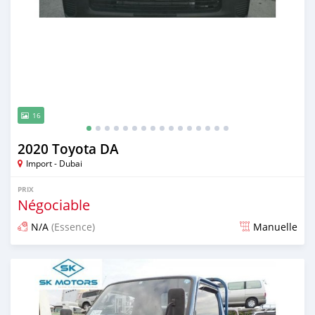
16
2020 Toyota DA
Import - Dubai
PRIX
Négociable
N/A
(Essence)
Manuelle
Publié il y a presque 6 ans