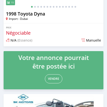
15
1998 Toyota Dyna
Import - Dubai
PRIX
Négociable
N/A
(Essence)
Manuelle
Publié il y a presque 6 ans
Votre annonce pourrait
être postée ici
VENDRE