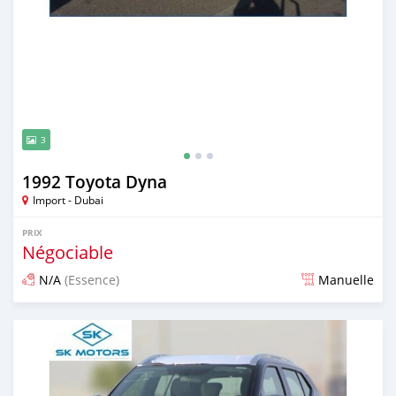
3
1992 Toyota Dyna
Import - Dubai
PRIX
Négociable
N/A
(Essence)
Manuelle
Publié il y a presque 6 ans