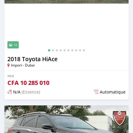
10
2018 Toyota HiAce
Import - Dubai
PRIX
CFA
10 285 010
N/A
(Essence)
Automatique
Publié il y a presque 6 ans