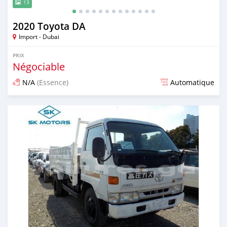
13
2020 Toyota DA
Import - Dubai
PRIX
Négociable
N/A
(Essence)
Automatique
Publié il y a presque 6 ans