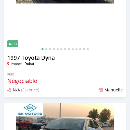
13
1997 Toyota Dyna
Import - Dubai
PRIX
Négociable
N/A
(Essence)
Manuelle
Publié il y a presque 6 ans