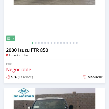
15
2000 Isuzu FTR 850
Import - Dubai
PRIX
Négociable
N/A
(Essence)
Manuelle
Publié il y a presque 6 ans