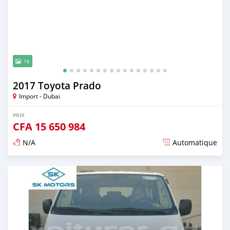
16
2017 Toyota Prado
Import - Dubai
PRIX
CFA
15 650 984
N/A
Automatique
Publié il y a presque 6 ans