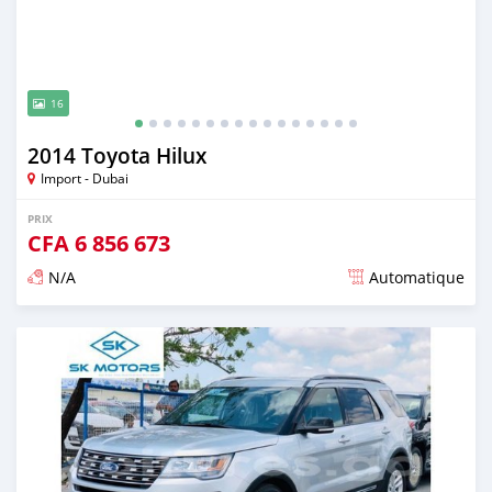
16
2014 Toyota Hilux
Import - Dubai
PRIX
CFA
6 856 673
N/A
Automatique
Publié il y a presque 6 ans