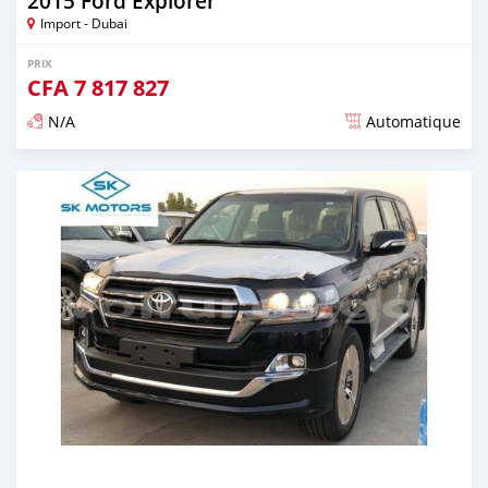
2015 Ford Explorer
Import - Dubai
PRIX
CFA
7 817 827
N/A
Automatique
Publié il y a presque 6 ans