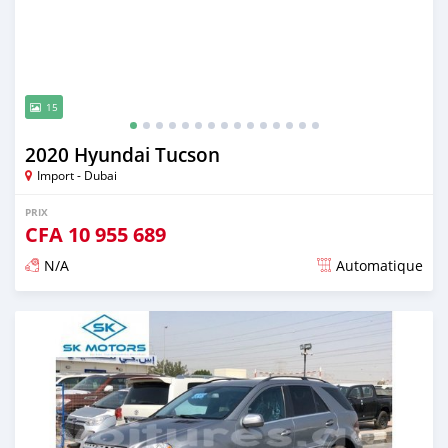
15
2020 Hyundai Tucson
Import - Dubai
PRIX
CFA
10 955 689
N/A
Automatique
Publié il y a presque 6 ans