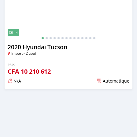
14
2020 Hyundai Tucson
Import - Dubai
PRIX
CFA
10 210 612
N/A
Automatique
Publié il y a presque 6 ans