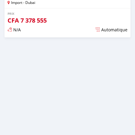
Import - Dubai
PRIX
CFA
7 378 555
N/A
Automatique
Publié il y a presque 6 ans