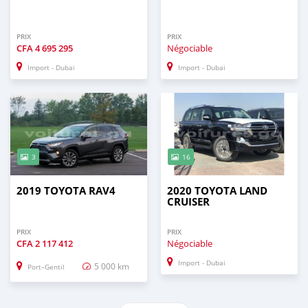
PRIX
PRIX
CFA
4 695 295
Négociable
Import - Dubai
Import - Dubai
3
16
2019 TOYOTA RAV4
2020 TOYOTA LAND
CRUISER
PRIX
PRIX
CFA
2 117 412
Négociable
Import - Dubai
5 000 km
Port–Gentil