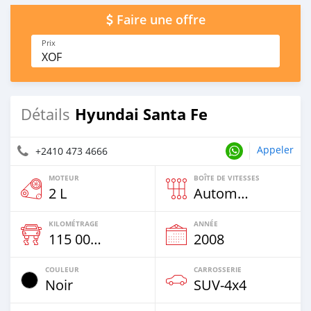
Faire une offre
Prix
XOF
Hyundai Santa Fe
Détails
Appeler
+2410 473 4666
MOTEUR
BOÎTE DE VITESSES
2 L
Automatique
KILOMÉTRAGE
ANNÉE
115 000 Km
2008
COULEUR
CARROSSERIE
Noir
SUV‒4x4