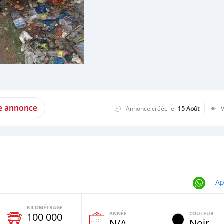
te annonce
Annonce créée le
15 Août
Ap
KILOMÉTRAGE
ANNÉE
COULEUR
100 000
e
N/A
Noir