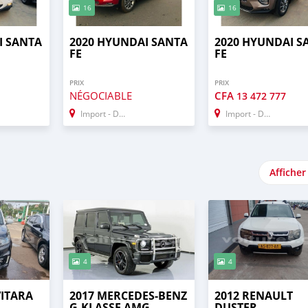
16
16
I SANTA
2020 HYUNDAI SANTA
2020 HYUNDAI S
FE
FE
PRIX
PRIX
NÉGOCIABLE
CFA
13 472 777
Import - Dubai
Import - Dubai
Afficher
4
4
VITARA
2017 MERCEDES-BENZ
2012 RENAULT
G-KLASSE AMG
DUSTER