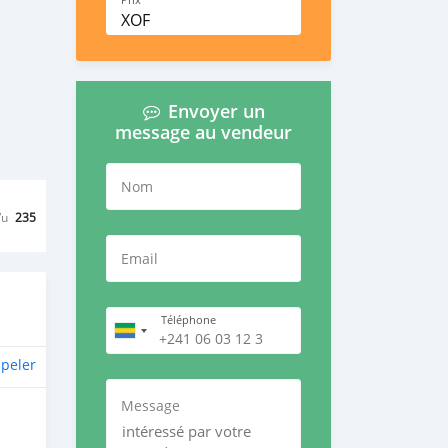
Prix
XOF
Envoyer un
message au vendeur
Nom
Vu
235
Email
Téléphone
peler
Message