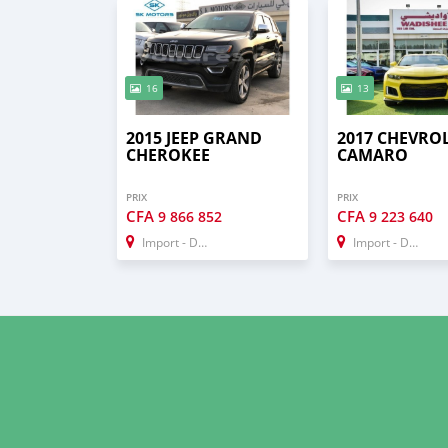
16
13
2015 JEEP GRAND
2017 CHEVRO
CHEROKEE
CAMARO
PRIX
PRIX
CFA
CFA
9 866 852
9 223 640
Import - Dubai
Import - Dubai