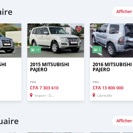
aire
Afficher
10
3
SHI
2015 MITSUBISHI
2016 MITSUBISHI
PAJERO
PAJERO
PRIX
PRIX
CFA
CFA
7 303 610
13 800 000
Import - Dubai
Libreville
uaire
Afficher