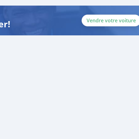
Vendre votre voiture
er!
p