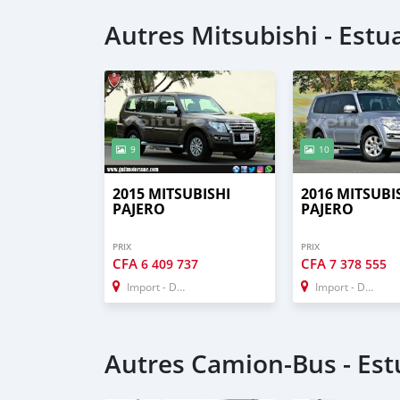
* Passport & Visa copies
* Emirates ID copy
Autres Mitsubishi - Estu
—
Self Employed:
* Trade License
* Memorandum of Article
* Passport copies of all partners
* Passport and visa copies of applicant
9
10
* Emirates ID
* 3 month personal bank statement
2015 MITSUBISHI
2016 MITSUBI
* 3 month company bank statement
PAJERO
PAJERO
—
Companies:
PRIX
PRIX
CFA
CFA
6 409 737
7 378 555
Import - Dubai
Import - Dubai
Autres Camion‒Bus - Est