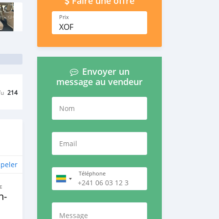
Faire une offre
Prix
XOF
Envoyer un
message au vendeur
Vu
214
Nom
Email
peler
Téléphone
E
n‒
Message