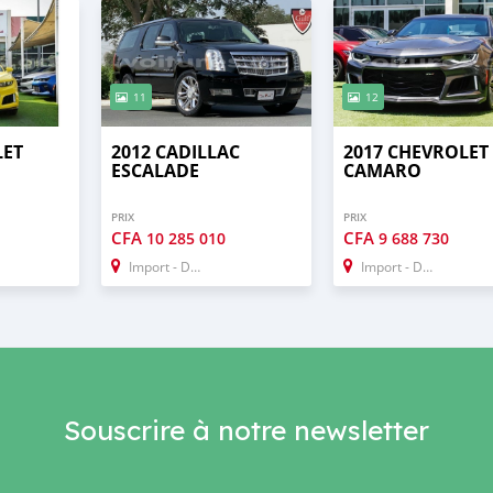
11
12
LET
2012 CADILLAC
2017 CHEVROLET
ESCALADE
CAMARO
PRIX
PRIX
CFA
CFA
10 285 010
9 688 730
Import - Dubai
Import - Dubai
Souscrire à notre newsletter