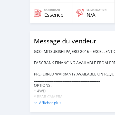
CARBURANT
CLIMATISATION
Essence
N/A
Message du vendeur
GCC- MITSUBISHI PAJERO 2016 - EXCELLENT
_____________________________________
EASY BANK FINANCING AVAILABLE FROM PR
_____________________________________
PREFERRED WARRANTY AVAILABLE ON REQUE
_____________________________________
OPTIONS :
* 4WD
* REAR CAMERA
* REAR ENTERTAINMENT SYSTEM
Afficher plus
* FM/AM
* CD PLAYER