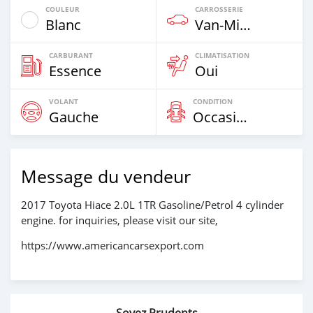
COULEUR
CARROSSERIE
Blanc
Van‒Minibus
CARBURANT
CLIMATISATION
Essence
Oui
VOLANT
CONDITION
Gauche
Occasion
Message du vendeur
2017 Toyota Hiace 2.0L 1TR Gasoline/Petrol 4 cylinder
engine. for inquiries, please visit our site,
https://www.americancarsexport.com
Soyez Prudents