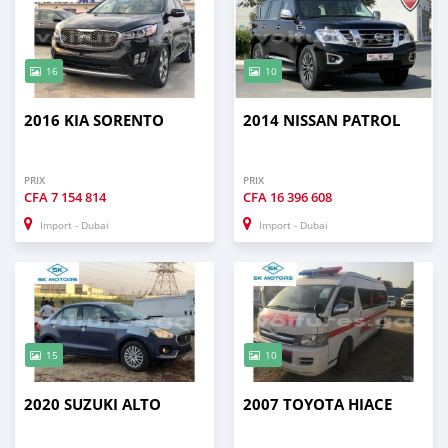
16
10
2016 KIA SORENTO
2014 NISSAN PATROL
PRIX
PRIX
CFA
7 154 814
CFA
16 396 608
Import - Dubai
Import - Dubai
15
10
2020 SUZUKI ALTO
2007 TOYOTA HIACE