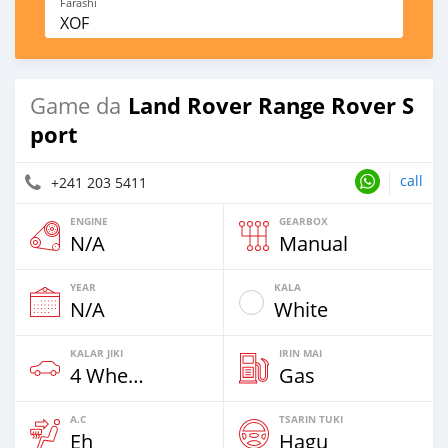
Farashi
XOF
Land Rover Range Rover S
Game da
port
call
+241 203 5411
ENGINE
GEARBOX
N/A
Manual
YEAR
KALA
N/A
White
KALAR JIKI
IRIN MAI
4 Wheel Drives & SUVs
Gas
A.C
TSARIN TUKI
Eh
Hagu