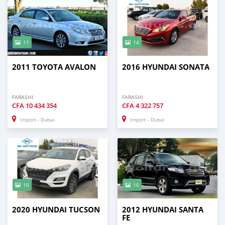
11
14
2011 TOYOTA AVALON
2016 HYUNDAI SONATA
FARASHI
FARASHI
CFA
10 434 354
CFA
4 322 757
Import - Dubai
Import - Dubai
10
10
2020 HYUNDAI TUCSON
2012 HYUNDAI SANTA
FE