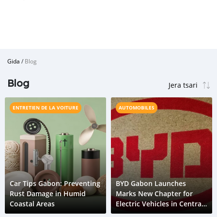
Gida
/
Blog
Blog
ENTRETIEN DE LA VOITURE
AUTOMOBILES
Car Tips Gabon: Preventing
BYD Gabon Launches
Rust Damage in Humid
Marks New Chapter for
Coastal Areas
Electric Vehicles in Central
Africa