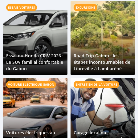
ESSAIS VOITURES
EXCURSIONS
Essai du Honda CR-V 2026 :
Road Trip Gabon : les
Le SUV familial confortable
étapes incontournables de
du Gabon
Libreville à Lambaréné
VOITURE ÉLECTRIQUE GABON
ENTRETIEN DE LA VOITURE
Voitures électriques au
Garage local ou