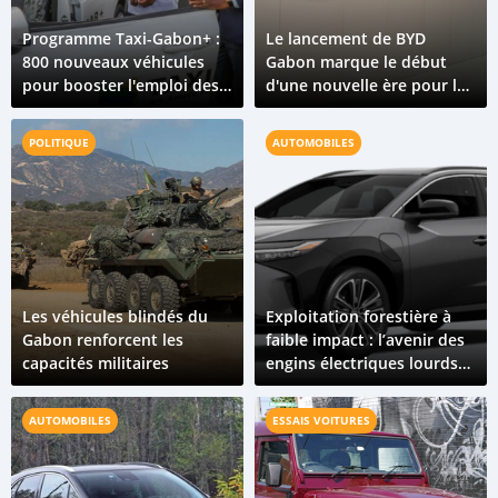
Programme Taxi-Gabon+ :
Le lancement de BYD
800 nouveaux véhicules
Gabon marque le début
pour booster l'emploi des
d'une nouvelle ère pour la
jeunes
mobilité électrique.
POLITIQUE
AUTOMOBILES
Les véhicules blindés du
Exploitation forestière à
Gabon renforcent les
faible impact : l’avenir des
capacités militaires
engins électriques lourds
du Gabon
AUTOMOBILES
ESSAIS VOITURES