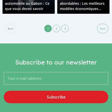
automobile au Gabon : Ce
abordables : Les meilleurs
que vous devez savoir
modèles économiques
pour les conducteurs
gabonais
1
2
3
Back
Next
Subscribe to our newsletter
Subscribe